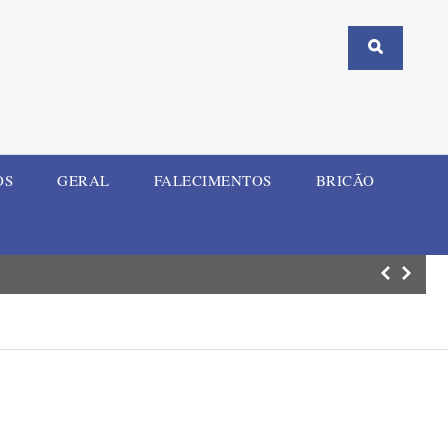
OS
GERAL
FALECIMENTOS
BRICÃO
Prefeitura de Bo