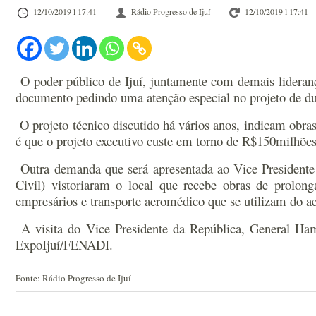
12/10/2019 l 17:41
Rádio Progresso de Ijuí
12/10/2019 l 17:41
O poder público de Ijuí, juntamente com demais lideranç
documento pedindo uma atenção especial no projeto de du
O projeto técnico discutido há vários anos, indicam obra
é que o projeto executivo custe em torno de R$150milhões
Outra demanda que será apresentada ao Vice Presidente 
Civil) vistoriaram o local que recebe obras de prolo
empresários e transporte aeromédico que se utilizam do a
A visita do Vice Presidente da República, General Ha
ExpoIjuí/FENADI.
Fonte: Rádio Progresso de Ijuí