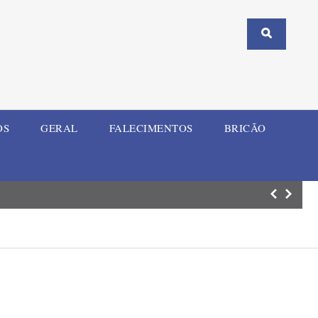
OS
GERAL
FALECIMENTOS
BRICÃO
Motociclista fic