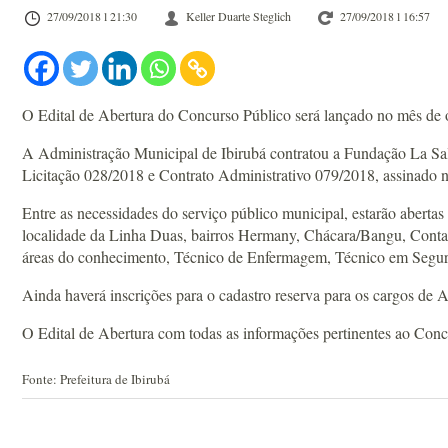
27/09/2018 l 21:30
Keller Duarte Steglich
27/09/2018 l 16:57
O Edital de Abertura do Concurso Público será lançado no mês de ou
A Administração Municipal de Ibirubá contratou a Fundação La Sall
Licitação 028/2018 e Contrato Administrativo 079/2018, assinado 
Entre as necessidades do serviço público municipal, estarão aberta
localidade da Linha Duas, bairros Hermany, Chácara/Bangu, Contado
áreas do conhecimento, Técnico de Enfermagem, Técnico em Segura
Ainda haverá inscrições para o cadastro reserva para os cargos de A
O Edital de Abertura com todas as informações pertinentes ao Con
Fonte: Prefeitura de Ibirubá