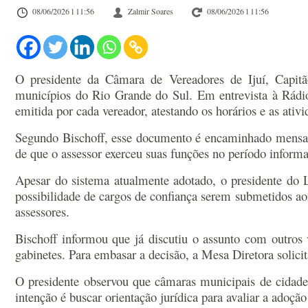
08/06/2026 l 11:56
Zalmir Soares
08/06/2026 l 11:56
O presidente da Câmara de Vereadores de Ijuí, Capitã
municípios do Rio Grande do Sul. Em entrevista à Rádio 
emitida por cada vereador, atestando os horários e as ati
Segundo Bischoff, esse documento é encaminhado mensalme
de que o assessor exerceu suas funções no período informa
Apesar do sistema atualmente adotado, o presidente do L
possibilidade de cargos de confiança serem submetidos a
assessores.
Bischoff informou que já discutiu o assunto com outros 
gabinetes. Para embasar a decisão, a Mesa Diretora solici
O presidente observou que câmaras municipais de cidade
intenção é buscar orientação jurídica para avaliar a ado