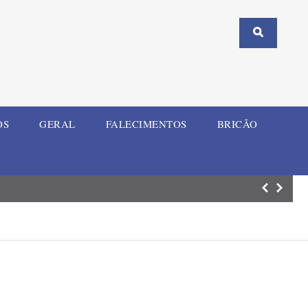
OS
GERAL
FALECIMENTOS
BRICÃO
SHR Miner lança