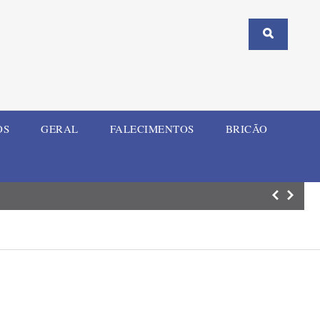
OS
GERAL
FALECIMENTOS
BRICÃO
ELI Summit RS re