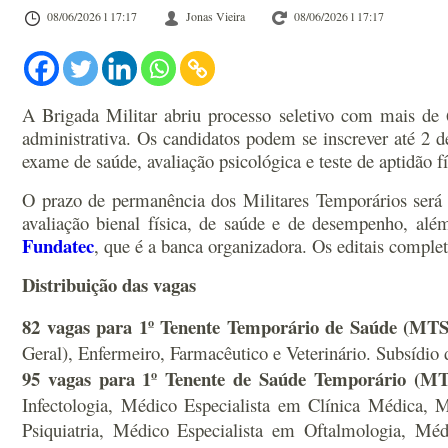
08/06/2026 l 17:17
Jonas Vieira
08/06/2026 l 17:17
A Brigada Militar abriu processo seletivo com mais de 
administrativa. Os candidatos podem se inscrever até 2 de
exame de saúde, avaliação psicológica e teste de aptidão fí
O prazo de permanência dos Militares Temporários será d
avaliação bienal física, de saúde e de desempenho, alé
Fundatec
, que é a banca organizadora. Os editais comple
Distribuição das vagas
82 vagas para 1º Tenente Temporário de Saúde (MTS)
Geral), Enfermeiro, Farmacêutico e Veterinário. Subsídio
95 vagas para 1º Tenente de Saúde Temporário (MTS
Infectologia, Médico Especialista em Clínica Médica, 
Psiquiatria, Médico Especialista em Oftalmologia, Méd