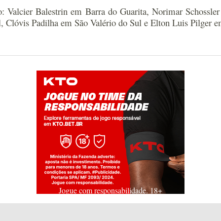
ão: Valcier Balestrin em Barra do Guarita, Norimar Schoss
Clóvis Padilha em São Valério do Sul e Elton Luis Pilger e
Jogue com responsabilidade. 18+