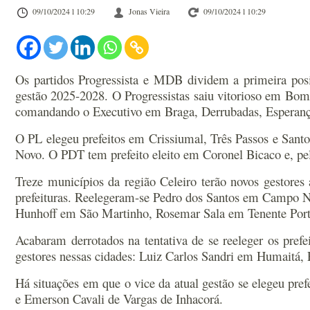
09/10/2024 l 10:29
Jonas Vieira
09/10/2024 l 10:29
Os partidos Progressista e MDB dividem a primeira posi
gestão 2025-2028. O Progressistas saiu vitorioso em Bom
comandando o Executivo em Braga, Derrubadas, Esperança
O PL elegeu prefeitos em Crissiumal, Três Passos e Santo
Novo. O PDT tem prefeito eleito em Coronel Bicaco e, pel
Treze municípios da região Celeiro terão novos gestores
prefeituras. Reelegeram-se Pedro dos Santos em Campo N
Hunhoff em São Martinho, Rosemar Sala em Tenente Porte
Acabaram derrotados na tentativa de se reeleger os pr
gestores nessas cidades: Luiz Carlos Sandri em Humaitá
Há situações em que o vice da atual gestão se elegeu pre
e Emerson Cavali de Vargas de Inhacorá.