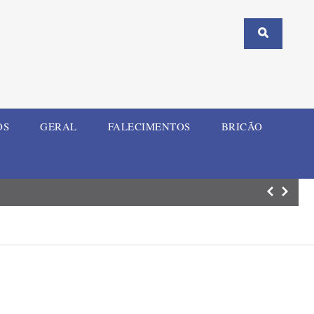
OS
GERAL
FALECIMENTOS
BRICÃO
Prazo para voto 