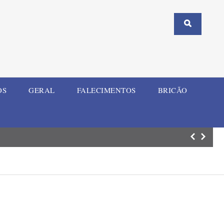
OS
GERAL
FALECIMENTOS
BRICÃO
Comércio de Ijuí