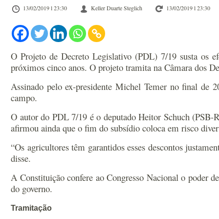
13/02/2019 l 23:30
Keller Duarte Steglich
13/02/2019 l 23:30
O Projeto de Decreto Legislativo (PDL) 7/19 susta os efe
próximos cinco anos. O projeto tramita na Câmara dos D
Assinado pelo ex-presidente Michel Temer no final de 20
campo.
O autor do PDL 7/19 é o deputado Heitor Schuch (PSB-RS)
afirmou ainda que o fim do subsídio coloca em risco divers
“Os agricultores têm garantidos esses descontos justamen
disse.
A Constituição confere ao Congresso Nacional o poder de 
do governo.
Tramitação