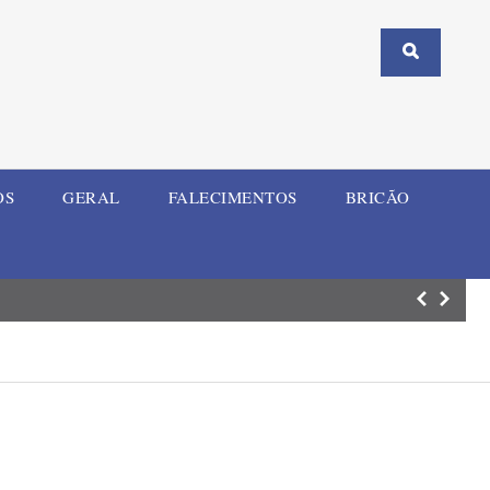
OS
GERAL
FALECIMENTOS
BRICÃO
ELI Summit RS re