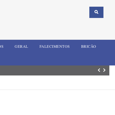
OS
GERAL
FALECIMENTOS
BRICÃO
Homem investiga