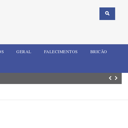
OS
GERAL
FALECIMENTOS
BRICÃO
Motociclista fic