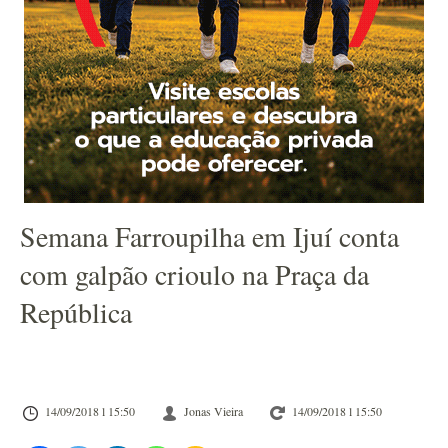
Semana Farroupilha em Ijuí conta
com galpão crioulo na Praça da
República
14/09/2018 l 15:50
Jonas Vieira
14/09/2018 l 15:50