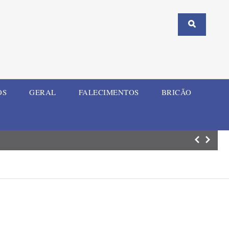
OS
GERAL
FALECIMENTOS
BRICÃO
Temporal das úl