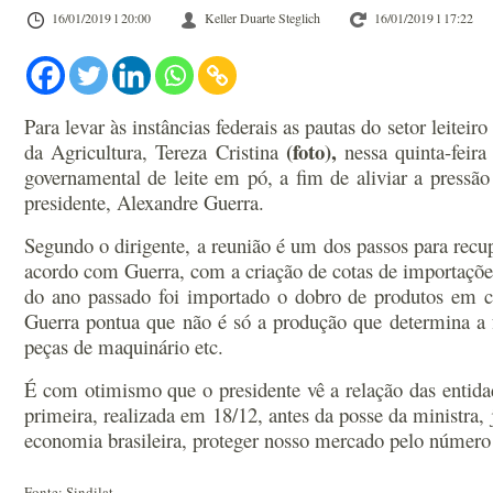
16/01/2019 l 20:00
Keller Duarte Steglich
16/01/2019 l 17:22
Para levar às instâncias federais as pautas do setor leitei
(foto),
da Agricultura, Tereza Cristina
nessa quinta-feira
governamental de leite em pó, a fim de aliviar a pressão
presidente, Alexandre Guerra.
Segundo o dirigente, a reunião é um dos passos para recu
acordo com Guerra, com a criação de cotas de importaçõe
do ano passado foi importado o dobro de produtos em c
Guerra pontua que não é só a produção que determina a 
peças de maquinário etc.
É com otimismo que o presidente vê a relação das entidad
primeira, realizada em 18/12, antes da posse da ministra,
economia brasileira, proteger nosso mercado pelo número d
Fonte: Sindilat