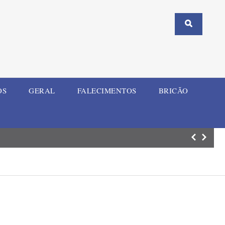
OS
GERAL
FALECIMENTOS
BRICÃO
União reconhece