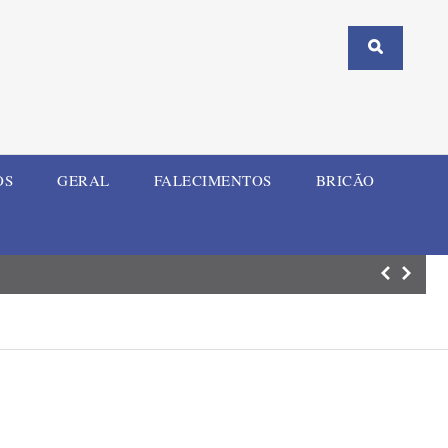
OS
GERAL
FALECIMENTOS
BRICÃO
ELI Summit RS re