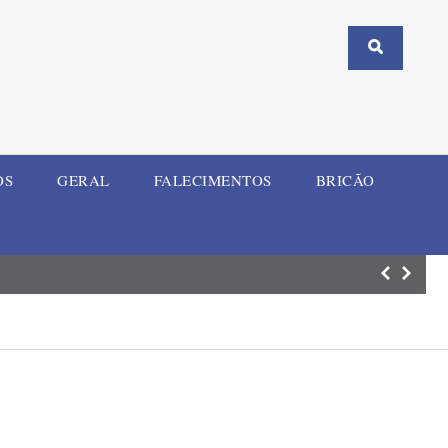
OS
GERAL
FALECIMENTOS
BRICÃO
SMEd de Ijuí rea