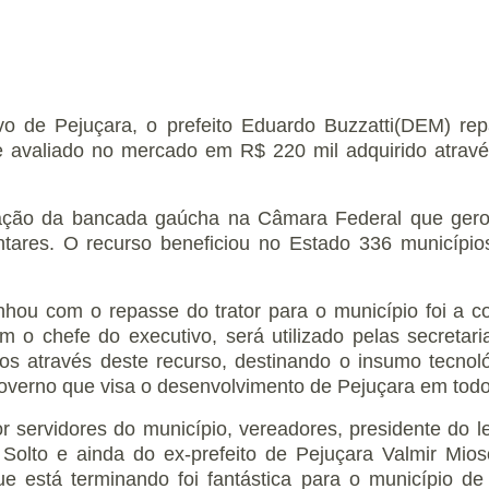
vo de Pejuçara, o prefeito Eduardo Buzzatti(DEM) re
avaliado no mercado em R$ 220 mil adquirido atravé
 ação da bancada gaúcha na Câmara Federal que gero
tares. O recurso beneficiou no Estado 336 municíp
nhou com o repasse do trator para o município foi a 
m o chefe do executivo, será utilizado pelas secreta
 através deste recurso, destinando o insumo tecnoló
verno que visa o desenvolvimento de Pejuçara em todos 
ervidores do município, vereadores, presidente do leg
 Solto e ainda do ex-prefeito de Pejuçara Valmir Mios
e está terminando foi fantástica para o município de