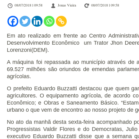
08/07/2018 l 09:58
Jonas Vieira
08/07/2018 l 09:58
Em ato realizado em frente ao Centro Administrati
Desenvolvimento Econômico um Trator Jhon Deere 
Lorenzoni(DEM).
A máquina foi repassada ao município através de
69.527 milhões são oriundos de emendas parlamen
agrícolas.
O prefeito Eduardo Buzzatti destacou que quem ga
agricultores. O equipamento agrícola, de acordo co
Econômico; e Obras e Saneamento Básico. “Estamos
urbano o que vem de encontro ao nosso projeto de go
No ato da manhã desta sexta-feira acompanhado por s
Progressistas Valdir Flores e do Democratas, Julio
executivo Eduardo Buzzatti disse que a semana qu