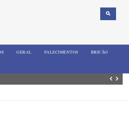
OS
GERAL
FALECIMENTOS
BRICÃO
Prefeitura de Ij