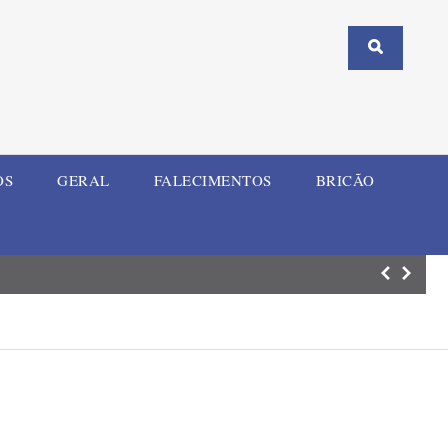
OS
GERAL
FALECIMENTOS
BRICÃO
Mulher e criança