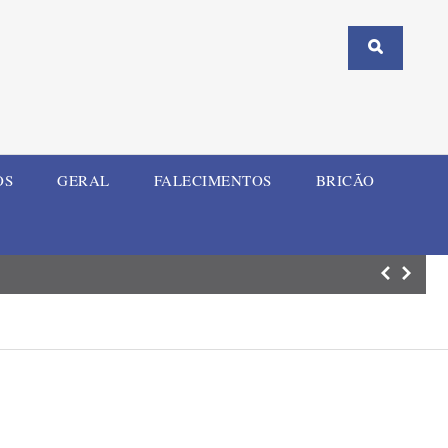
OS
GERAL
FALECIMENTOS
BRICÃO
Mulher e criança