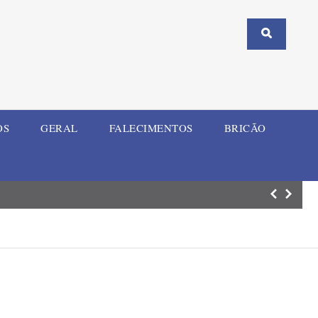
OS
GERAL
FALECIMENTOS
BRICÃO
Aluno armado co