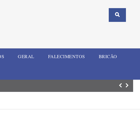
OS
GERAL
FALECIMENTOS
BRICÃO
União reconhece