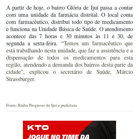
A partir de
hoje,
o bairro Glória
de Ijuí
passa a contar
com uma unidade da
f
armácia
d
istrital.
O local conta
com
farmacêutico,
distribui
todo tipo de medicamento
e funciona
na
Unidade Básica de Saúde. O
atendimento
acontece
das 7 h
oras e
30
minutos
às 11
e
30, de
segunda a sexta-feira.
“Temos um farmacêutico que
está trabalhando nesta unidade, que faz a assistência e a
dispensação de todos os medicamentos para esta
região, atendendo a demanda dos bairros desta parte da
cidade”, explicou o secretário de Saúde, Márcio
Strassburger.
Fonte: Rádio Progresso de Ijuí e prefeitura