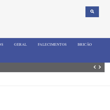
OS
GERAL
FALECIMENTOS
BRICÃO
Prazo para voto 