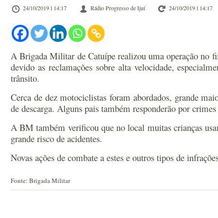
24/10/2019 l 14:17
Rádio Progresso de Ijuí
24/10/2019 l 14:17
A Brigada Militar de Catuípe realizou uma operação no f
devido as reclamações sobre alta velocidade, especialmen
trânsito.
Cerca de dez motociclistas foram abordados, grande maior
de descarga.
Alguns pais também responderão por crimes de
A BM também verificou que no local muitas crianças usam a
grande risco de acidentes.
Novas ações de combate a estes e outros tipos de infraçõe
Fonte: Brigada Militar