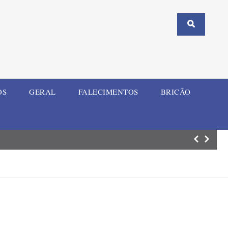
OS
GERAL
FALECIMENTOS
BRICÃO
ELI Summit RS re