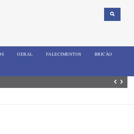
OS
GERAL
FALECIMENTOS
BRICÃO
ELI Summit RS re