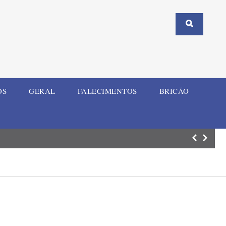
OS
GERAL
FALECIMENTOS
BRICÃO
Homem investiga