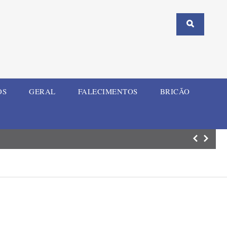
OS
GERAL
FALECIMENTOS
BRICÃO
Comaja atualiza