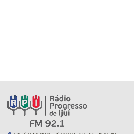
Rua 15 de Novembro, 275, 9º andar - Ijuí - RS - 98.700-000