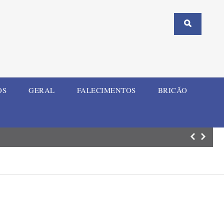
OS
GERAL
FALECIMENTOS
BRICÃO
Nova Ramada Pre