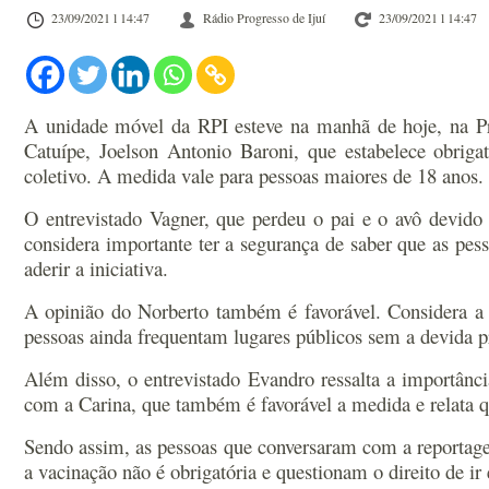
23/09/2021 l 14:47
Rádio Progresso de Ijuí
23/09/2021 l 14:47
A unidade móvel da RPI esteve na manhã de hoje, na Pra
Catuípe, Joelson Antonio Baroni, que estabelece obrig
coletivo. A medida vale para pessoas maiores de 18 anos.
O entrevistado Vagner, que perdeu o pai e o avô devido
considera importante ter a segurança de saber que as pe
aderir a iniciativa.
A opinião do Norberto também é favorável. Considera a v
pessoas ainda frequentam lugares públicos sem a devida p
Além disso, o entrevistado Evandro ressalta a importânci
com a Carina, que também é favorável a medida e relata qu
Sendo assim, as pessoas que conversaram com a reportage
a vacinação não é obrigatória e questionam o direito de ir e