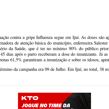
ção contra a gripe Influenza segue em Ijuí. As doses são ap
enadora de atenção básica do município, enfermeira Saleste
tério da Saúde, que é ter no mínimo 90% do público priori
té 45 dias após o parto receberam a dose do imunizante. Já 
penas 61,5% garantiram a imunização e sobre os idosos, apen
término da campanha era 09 de Julho. Em Ijuí, no total, 38 m