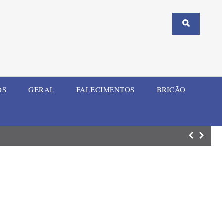
OS
GERAL
FALECIMENTOS
BRICÃO
Capotamento seg