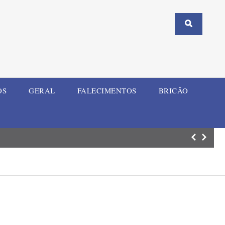
OS
GERAL
FALECIMENTOS
BRICÃO
Homem investiga