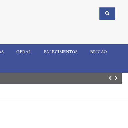
OS
GERAL
FALECIMENTOS
BRICÃO
ELI Summit RS re