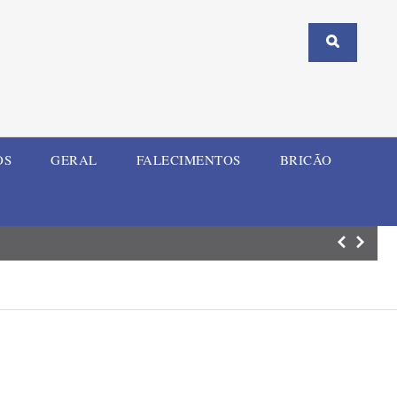
OS
GERAL
FALECIMENTOS
BRICÃO
Temporal das úl