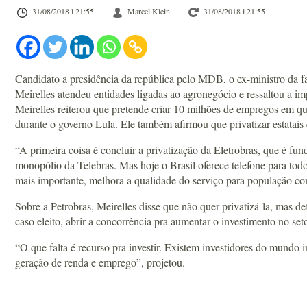
31/08/2018 l 21:55
Marcel Klein
31/08/2018 l 21:55
Candidato a presidência da república pelo MDB, o ex-ministro da f
Meirelles atendeu entidades ligadas ao agronegócio e ressaltou a imp
Meirelles reiterou que pretende criar 10 milhões de empregos em qu
durante o governo Lula. Ele também afirmou que privatizar estatais 
“A primeira coisa é concluir a privatização da Eletrobras, que é fu
monopólio da Telebras. Mas hoje o Brasil oferece telefone para todo
mais importante, melhora a qualidade do serviço para população co
Sobre a Petrobras, Meirelles disse que não quer privatizá-la, mas de
caso eleito, abrir a concorrência pra aumentar o investimento no set
“O que falta é recurso pra investir. Existem investidores do mundo 
geração de renda e emprego”, projetou.