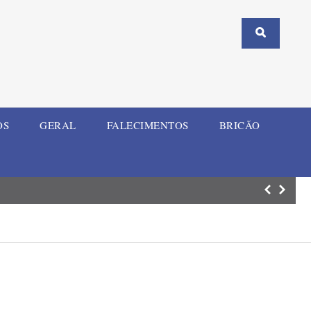
OS
GERAL
FALECIMENTOS
BRICÃO
Cartório Eleitor