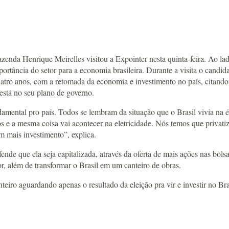
azenda Henrique Meirelles visitou a Expointer nesta quinta-feira. Ao l
ortância do setor para a economia brasileira. Durante a visita o candida
atro anos, com a retomada da economia e investimento no país, citando
está no seu plano de governo.
ndamental pro país. Todos se lembram da situação que o Brasil vivia na 
s e a mesma coisa vai acontecer na eletricidade. Nós temos que privatiza
m mais investimento”, explica.
fende que ela seja capitalizada, através da oferta de mais ações nas bo
or, além de transformar o Brasil em um canteiro de obras.
inteiro aguardando apenas o resultado da eleição pra vir e investir no 