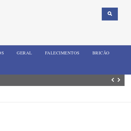
OS
GERAL
FALECIMENTOS
BRICÃO
Nova Ramada Pre