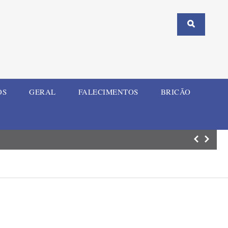
OS
GERAL
FALECIMENTOS
BRICÃO
Mulher e criança