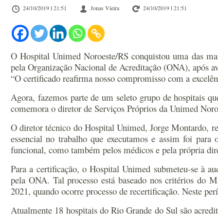
24/10/2019 l 21:51
Jonas Vieira
24/10/2019 l 21:51
O Hospital Unimed Noroeste/RS conquistou uma das mais i
pela Organização Nacional de Acreditação (ONA), após aval
“O certificado reafirma nosso compromisso com a excelênci
Agora, fazemos parte de um seleto grupo de hospitais qu
comemora o diretor de Serviços Próprios da Unimed Noro
O diretor técnico do Hospital Unimed, Jorge Montardo, re
essencial no trabalho que executamos e assim foi para o
funcional, como também pelos médicos e pela própria dire
Para a certificação, o Hospital Unimed submeteu-se à aud
pela ONA. Tal processo está baseado nos critérios do Ma
2021, quando ocorre processo de recertificação. Neste perí
Atualmente 18 hospitais do Rio Grande do Sul são acredit