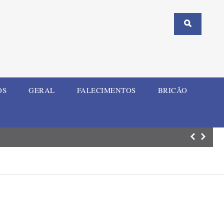
OS
GERAL
FALECIMENTOS
BRICÃO
Período chuvoso 