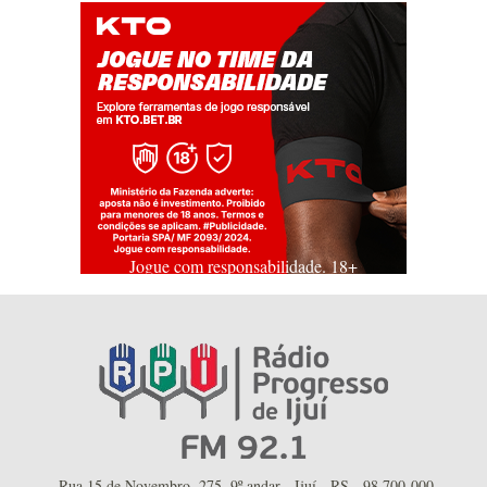
Jogue com responsabilidade. 18+
Rua 15 de Novembro, 275, 9º andar - Ijuí - RS - 98.700-000