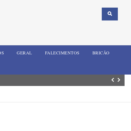
OS
GERAL
FALECIMENTOS
BRICÃO
União reconhece