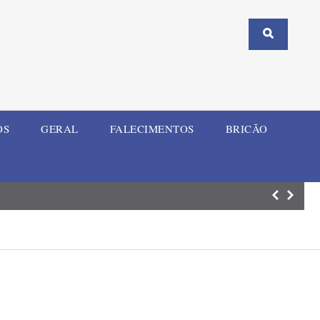
OS
GERAL
FALECIMENTOS
BRICÃO
ELI Summit RS re