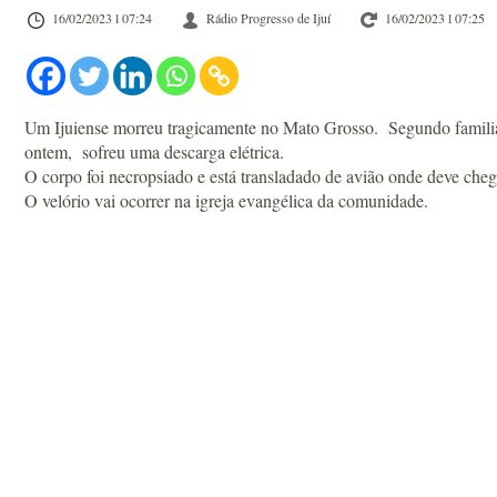
16/02/2023 l 07:24
Rádio Progresso de Ijuí
16/02/2023 l 07:25
Um Ijuiense morreu tragicamente no Mato Grosso. Segundo familia
ontem, sofreu uma descarga elétrica.
O corpo foi necropsiado e está transladado de avião onde deve chega
O velório vai ocorrer na igreja evangélica da comunidade.