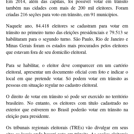
Em 2014, além das capitais, foi possível votar em trânsito
também nas cidades com mais de 200 mil eleitores. Foram
criadas 216 seções para voto em trânsito, em 91 municípios.
Naquele ano, 84.418 eleitores se cadastram para votar em
trânsito no primeiro turno das eleições presidenciais e 79.513 se
habilitaram para o segundo turno. São Paulo, Rio de Janeiro e
Minas Gerais foram os estados mais procurados pelos eleitores
que estavam fora de seu domicílio eleitoral.
Para se habilitar, o eleitor deve comparecer em um cartório
eleitoral, apresentar um documento oficial com foto e indicar o
local em que pretende votar. Só podem votar em trânsito as
pessoas em situação regular no cadastro eleitoral.
O direito de votar em trânsito só pode ser exercido no território
brasileiro. No entanto, os eleitores com título cadastrado no
exterior que estiverem no Brasil poderão votar em trânsito na
eleição para presidente.
Os tribunais regionais eleitorais (TREs) vão divulgar em seus
sites os locais onde haverá voto em trânsito. As seções eleitorais