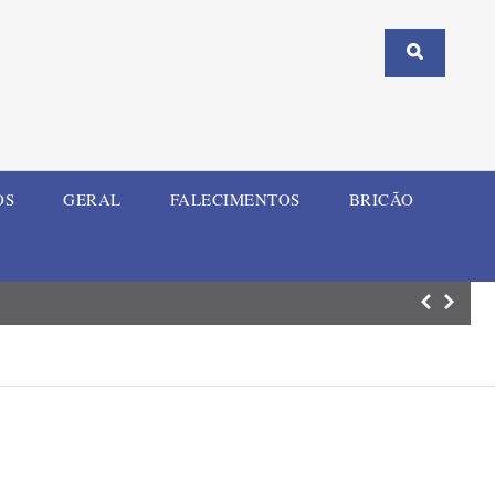
OS
GERAL
FALECIMENTOS
BRICÃO
Comaja atualiza