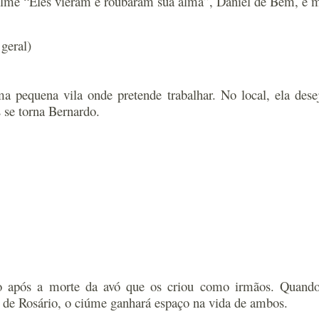
filme “Eles vieram e roubaram sua alma”, Daniel de Bem, e
geral)
a pequena vila onde pretende trabalhar. No local, ela dese
 se torna Bernardo.
ego após a morte da avó que os criou como irmãos. Quand
a de Rosário, o ciúme ganhará espaço na vida de ambos.