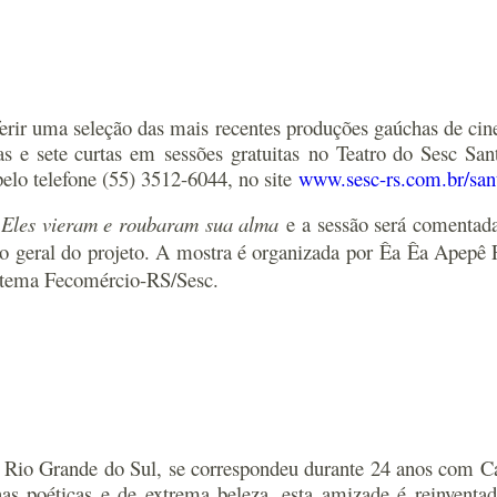
erir uma seleção das mais recentes produções gaúchas de cin
 e sete curtas em sessões gratuitas no Teatro do Sesc San
elo telefone (55) 3512-6044, no site
www.sesc-rs.com.br/san
a
Eles vieram e roubaram sua alma
e a sessão será comentad
ção geral do projeto. A mostra é organizada por Êa Êa Apepê
istema Fecomércio-RS/Sesc.
do Rio Grande do Sul, se correspondeu durante 24 anos com 
as poéticas e de extrema beleza, esta amizade é reinventad