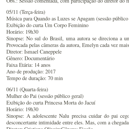
Obs.: Sessão comentada, com participação do diretor do 
05/11 (Terça-feira)
Música para Quando as Luzes se Apagam (sessão público 
Exibição do curta Um Corpo Feminino
Horário: 19h30
Sinopse: No sul do Brasil, uma autora se direciona a um
Provocada pelas câmeras da autora, Emelyn cada vez mais
Diretor: Ismael Caneppele
Gênero: Documentário
Faixa Etária: 14 anos
Ano de produção: 2017
Tempo de duração: 70 min
06/11 (Quarta-feira)
Mulher do Pai (sessão público geral)
Exibição do curta Princesa Morta do Jacuí
Horário: 19h30
Sinopse: A adolescente Nalu precisa cuidar do pai c
desconcertante intimidade entre eles. Mas, com a chegad
Diretor: Cristiane OliveiraGênero: Ficção