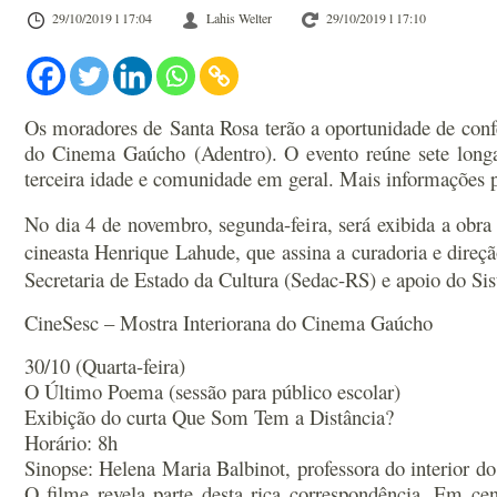
29/10/2019 l 17:04
Lahis Welter
29/10/2019 l 17:10
Os moradores de Santa Rosa terão a oportunidade de conf
do Cinema Gaúcho (Adentro). O evento reúne sete longas
terceira idade e comunidade em geral. Mais informações p
No dia 4 de novembro, segunda-feira, será exibida a obr
cineasta Henrique Lahude, que assina a curadoria e dire
Secretaria de Estado da Cultura (Sedac-RS) e apoio do S
CineSesc – Mostra Interiorana do Cinema Gaúcho
30/10 (Quarta-feira)
O Último Poema (sessão para público escolar)
Exibição do curta Que Som Tem a Distância?
Horário: 8h
Sinopse: Helena Maria Balbinot, professora do interior 
O filme revela parte desta rica correspondência. Em cen