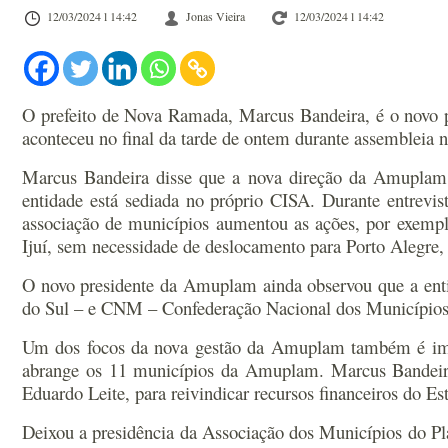
12/03/2024 l 14:42
Jonas Vieira
12/03/2024 l 14:42
O prefeito de Nova Ramada, Marcus Bandeira, é o novo 
aconteceu no final da tarde de ontem durante assembleia 
Marcus Bandeira disse que a nova direção da Amuplam v
entidade está sediada no próprio CISA. Durante entrevi
associação de municípios aumentou as ações, por exempl
Ijuí, sem necessidade de deslocamento para Porto Alegre, 
O novo presidente da Amuplam ainda observou que a enti
do Sul – e CNM – Confederação Nacional dos Municípios
Um dos focos da nova gestão da Amuplam também é impla
abrange os 11 municípios da Amuplam. Marcus Bandeira e
Eduardo Leite, para reivindicar recursos financeiros do Est
Deixou a presidência da Associação dos Municípios do Plan