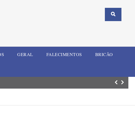
OS
GERAL
FALECIMENTOS
BRICÃO
Mulher e criança