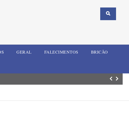
OS
GERAL
FALECIMENTOS
BRICÃO
Motociclista fic