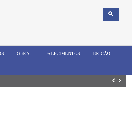
OS
GERAL
FALECIMENTOS
BRICÃO
Temporal das úl