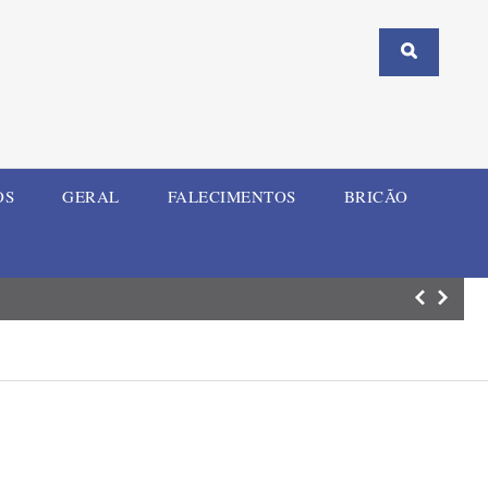
OS
GERAL
FALECIMENTOS
BRICÃO
Mulher e criança