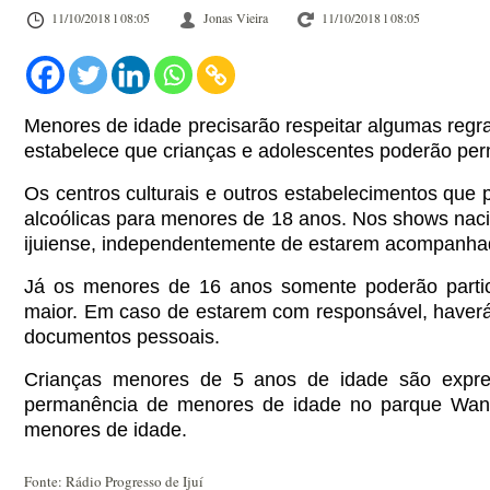
11/10/2018 l 08:05
Jonas Vieira
11/10/2018 l 08:05
Menores de idade precisarão respeitar algumas regras
estabelece que crianças e adolescentes poderão pe
Os centros culturais e outros estabelecimentos que 
alcoólicas para menores de 18 anos.
Nos shows nacio
ijuiense, independentemente de estarem acompanhado
Já os menores de 16 anos somente poderão partici
maior.
Em caso de estarem com responsável, haverá ne
documentos pessoais.
Crianças menores de 5 anos de idade são expres
permanência de menores de idade no parque Wander
menores de idade.
Fonte: Rádio Progresso de Ijuí