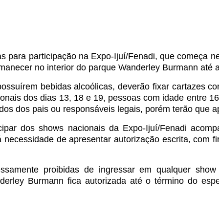
 para participação na Expo-Ijuí/Fenadi, que começa nes
rmanecer no interior do parque Wanderley Burmann até 
possuírem bebidas alcoólicas, deverão fixar cartazes 
nais dos dias 13, 18 e 19, pessoas com idade entre 16 
s dos pais ou responsáveis legais, porém terão que a
par dos shows nacionais da Expo-Ijuí/Fenadi acompan
cessidade de apresentar autorização escrita, com firm
samente proibidas de ingressar em qualquer show 
ley Burmann fica autorizada até o término do espet