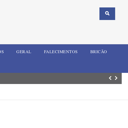
OS
GERAL
FALECIMENTOS
BRICÃO
Corsan mobiliza