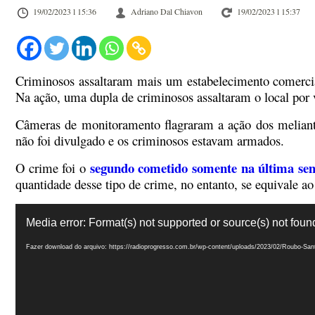
19/02/2023 l 15:36
Adriano Dal Chiavon
19/02/2023 l 15:37
Criminosos assaltaram mais um estabelecimento comercia
Na ação, uma dupla de criminosos assaltaram o local por 
Câmeras de monitoramento flagraram a ação dos meliantes
não foi divulgado e os criminosos estavam armados.
segundo cometido somente na última se
O crime foi o
quantidade desse tipo de crime, no entanto, se equivale 
Tocador
de
Media error: Format(s) not supported or source(s) not foun
vídeo
Fazer download do arquivo: https://radioprogresso.com.br/wp-content/uploads/2023/02/Roubo-Sa