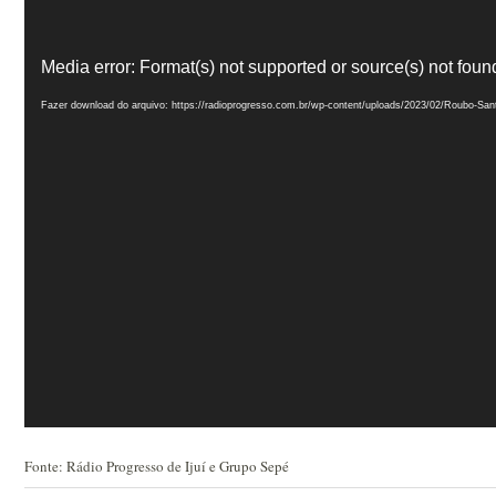
Tocador
de
Media error: Format(s) not supported or source(s) not foun
vídeo
Fazer download do arquivo: https://radioprogresso.com.br/wp-content/uploads/2023/02/Roubo-Sa
Fonte: Rádio Progresso de Ijuí e Grupo Sepé