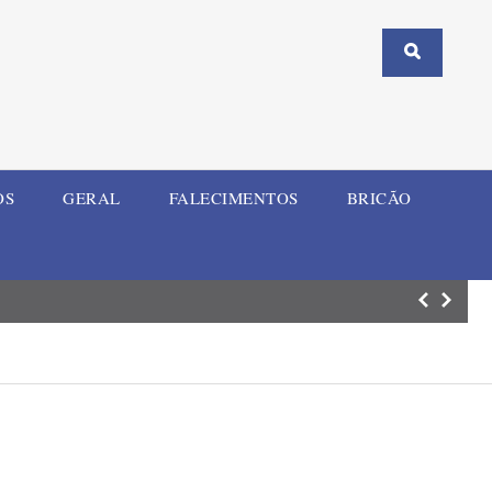
OS
GERAL
FALECIMENTOS
BRICÃO
Motociclista fic