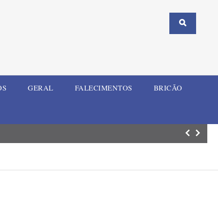
OS
GERAL
FALECIMENTOS
BRICÃO
União reconhece