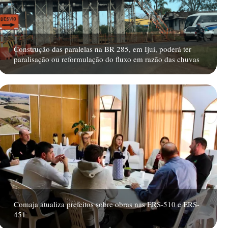
Construção das paralelas na BR 285, em Ijuí, poderá ter
paralisação ou reformulação do fluxo em razão das chuvas
Comaja atualiza prefeitos sobre obras nas ERS-510 e ERS-
451