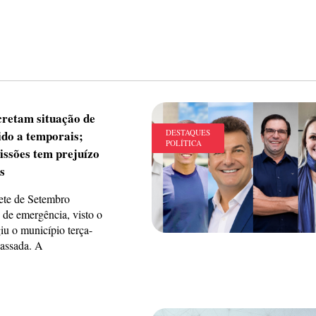
cretam situação de
ido a temporais;
DESTAQUES
POLÍTICA
issões tem prejuízo
s
Sete de Setembro
 de emergência, visto o
iu o município terça-
passada. A