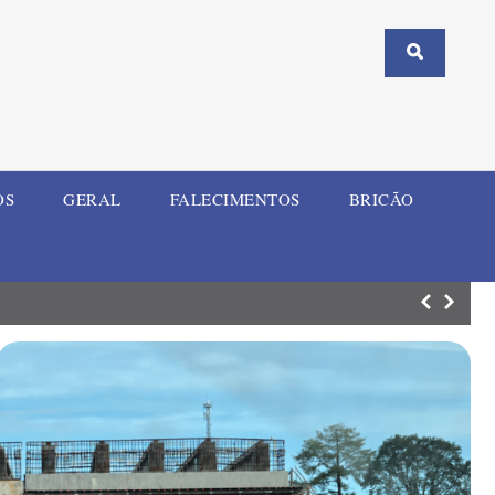
OS
GERAL
FALECIMENTOS
BRICÃO
Homem investiga