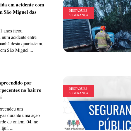
rida em acidente com
em São Miguel das
DESTAQUES
SEGURANÇA
1 anos ficou
a num acidente entre
manhã desta quarta-feira,
em São Miguel ...
apreendido por
orpecentes no bairro
DESTAQUES
SEGURANÇA
í
apreendeu um
ogas durante uma ação
de de ontem, 04, no
juí. ...