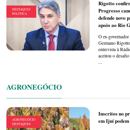
Rigotto confi
DESTAQUES
Progresso can
POLÍTICA
defende novo p
apoio ao Rio G
O ex-governador 
Germano Rigotto
entrevista à Rádi
aceitou o desafio
...
AGRONEGÓCIO
Inscritos no 
AGRONEGÓCIO
em Ijuí podem 
DESTAQUES