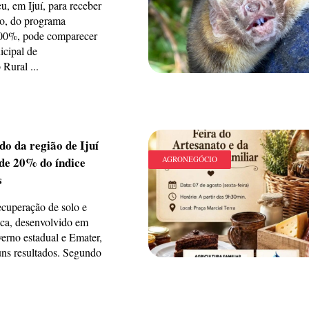
, em Ijuí, para receber
o, do programa
100%, pode comparecer
icipal de
Rural ...
o da região de Ijuí
de 20% do índice
AGRONEGÓCIO
s
cuperação de solo e
tica, desenvolvido em
verno estadual e Emater,
uns resultados. Segundo