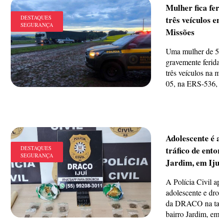
Mulher fica fe
DESTAQUES
três veículos 
SEGURANÇA
Missões
Uma mulher de 5
gravemente ferid
três veículos na 
05, na ERS-536, 
Adolescente é 
DESTAQUES
tráfico de ent
SEGURANÇA
Jardim, em Iju
A Polícia Civil 
adolescente e dr
da DRACO na tar
bairro Jardim, em I