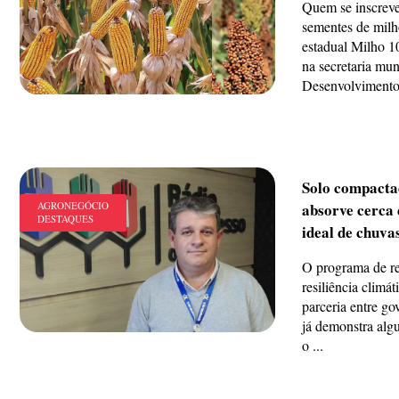
Quem se inscreveu
sementes de milh
estadual Milho 
na secretaria mun
Desenvolvimento 
Solo compactad
AGRONEGÓCIO
absorve cerca 
DESTAQUES
ideal de chuva
O programa de re
resiliência climá
parceria entre go
já demonstra alg
o ...